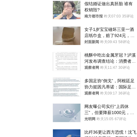
假结婚证做出真胚胎 谁有
权销毁?
南方都市报
昨天07:03
35评论
女子1岁宝宝碰坏三亚一酒
店纸巾盒，赔了924元，发
帖吐槽后酒店退还一半的
封面新闻
昨天09:43
58评论
钱，当地市监局回应
桃酥中吃出金属牙冠？泸溪
河发布调查结论：消费者已
澄清，所发视频情况不属实
观察者网
昨天11:47
30评论
多国足协“倒戈”，阿根廷足
协力挺因凡蒂诺：国际足联
今后应继续在其领导下前行
观察者网
昨天09:17
36评论
网友曝公司实行“上四休
三”，但要降薪1000元，不
接受只能辞职
光明网
昨天15:05
67评论
比歼36更让西方恐慌！沈飞