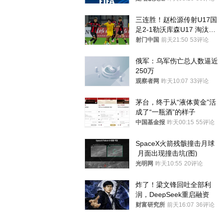
三连胜！赵松源传射U17国
足2-1勒沃库森U17 淘汰赛
将战河床
射门中国
前天21:50
53评论
俄军：乌军伤亡总人数逼近
250万
观察者网
昨天10:07
33评论
茅台，终于从“液体黄金”活
成了“一瓶酒”的样子
中国基金报
昨天00:15
55评论
SpaceX火箭残骸撞击月球
 月面出现撞击坑(图)
光明网
昨天10:55
20评论
炸了！梁文锋回吐全部利
润，DeepSeek重启融资
财富研究所
前天16:07
36评论