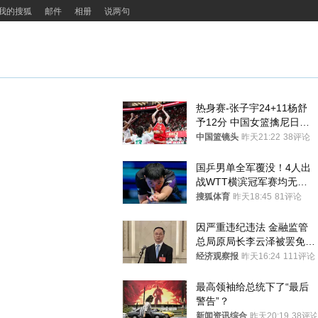
我的搜狐
邮件
相册
说两句
热身赛-张子宇24+11杨舒
予12分 中国女篮擒尼日利
亚
中国篮镜头
昨天21:22
38评论
国乒男单全军覆没！4人出
战WTT横滨冠军赛均无缘
八强
搜狐体育
昨天18:45
81评论
因严重违纪违法 金融监管
总局原局长李云泽被罢免全
国人大代表
经济观察报
昨天16:24
111评论
最高领袖给总统下了“最后
警告”？
新闻资讯综合
昨天20:19
38评