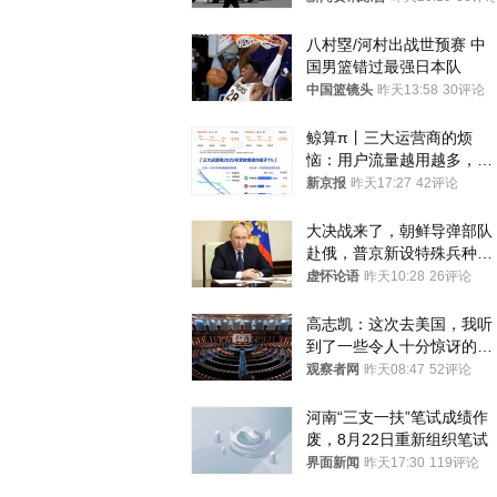
八村塁/河村出战世预赛 中
国男篮错过最强日本队
中国篮镜头
昨天13:58
30评论
鲸算π丨三大运营商的烦
恼：用户流量越用越多，收
入却越来越少
新京报
昨天17:27
42评论
大决战来了，朝鲜导弹部队
赴俄，普京新设特殊兵种，
76岁老将扛旗
虚怀论语
昨天10:28
26评论
高志凯：这次去美国，我听
到了一些令人十分惊讶的消
息
观察者网
昨天08:47
52评论
河南“三支一扶”笔试成绩作
废，8月22日重新组织笔试
界面新闻
昨天17:30
119评论