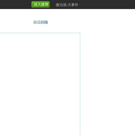
进入微博
微访谈,大事件
往日回顾
论