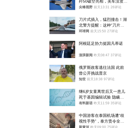
歼50破空亮相，美军没攻克
的技术被拿下
尖锋视野
前天13:31
26评论
刀片式插入，猛烈撞击！湖
北警方提醒：这种“刀片超
车”，太危险了
环球网
前天15:50
27评论
阿根廷足协力挺因凡蒂诺
澎湃新闻
昨天08:47
37评论
俄罗斯政客逃往法国 此前
曾公开挑战普京
知世
前天18:38
97评论
继6岁女童离世后又一患儿
死于基因编辑试验 隐瞒一
年才对外披露
有料新语
昨天11:59
35评论
中国游客在泰国机场遭“歧
视性手势”，泰方责令全面
调查，对责任人采取最严厉
新黄河
昨天09:00
75评论