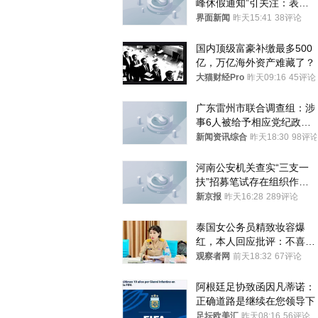
峰休假通知”引关注：表述
不够准确，待修改后印发
界面新闻
昨天15:41
38评论
国内顶级富豪补缴最多500
亿，万亿海外资产难藏了？
大猫财经Pro
昨天09:16
45评论
广东雷州市联合调查组：涉
事6人被给予相应党纪政务
处分和组织处理
新闻资讯综合
昨天18:30
98评
河南公安机关查实“三支一
扶”招募笔试存在组织作弊
犯罪行为
新京报
昨天16:28
289评论
泰国女公务员精致妆容爆
红，本人回应批评：不喜欢
就别看
观察者网
前天18:32
67评论
阿根廷足协致函因凡蒂诺：
正确道路是继续在您领导下
足坛欧美汇
昨天08:16
56评论