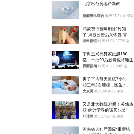
北京出台房地产新政
新闻资讯综合
昨天21:34
41评
鸿蒙智行被曝删除“竹知
了”风波公告后又恢复 官媒
曾力挺：劝华为要大度的，
有料新语
昨天16:07
177评论
你们适不适合？
宇树王兴兴身家已超180
亿，一批90后新贵也将诞生
界面新闻
昨天10:22
59评论
男子平均每天睡眠7小时，
却三年2次脑梗，医生：这
样睡觉更伤身
大众网
昨天09:36
23评论
又是北大数院07级！苏炜杰
获“统计学界的诺贝尔奖”
环球网
昨天14:57
30评论
河南省人社厅回应“带薪错