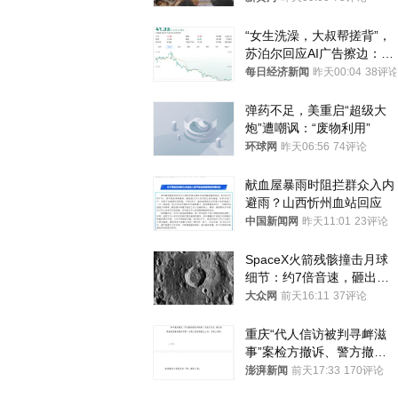
处分
“女生洗澡，大叔帮搓背”，
苏泊尔回应AI广告擦边：视
频全下架，已强化内容管理
每日经济新闻
昨天00:04
38评
与审核
弹药不足，美重启“超级大
炮”遭嘲讽：“废物利用”
环球网
昨天06:56
74评论
献血屋暴雨时阻拦群众入内
避雨？山西忻州血站回应
中国新闻网
昨天11:01
23评论
SpaceX火箭残骸撞击月球
细节：约7倍音速，砸出直
径约30米撞击坑
大众网
前天16:11
37评论
重庆“代人信访被判寻衅滋
事”案检方撤诉、警方撤
案，两被告人获国赔
澎湃新闻
前天17:33
170评论