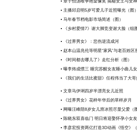
章子怡汤唯争艳金像奖 揭秘女王与女
主播邱启明5岁可爱儿子近照曝光（图
马年春节档电影市场简述（图）
《乡村爱情7》谢大脚竞变谢大脸（组
《过界男女》：悲伤逆流成河
赵本山温兆伦等明星“家风”与老百姓区
《时间都去哪儿了》走红分析（图）
曝李炜成惯三 睡完苏醒女友睡小曲儿
《我们的生活比蜜甜》任程伟当了大哥
文章马伊琍四岁半漂亮女儿近照
《过界男女》花样年华后的草样岁月
网曝汪峰陪8岁女儿滑冰照尽显父爱（
陈晓东双喜临门 明日将迎娶怀孕小女
李彦宏投资两亿打造3D动画《悟空》