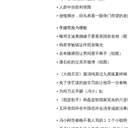
人群中你胜利突围
放慢脚步，回头再看一眼倚门而望的老
李娜黑脸为哪般
曝邓文迪离婚缘于爱慕英国前首相（图
韩星李敏镐证件照首曝光
吴奇隆裸照让男同爱不释手（组图）
潘石屹的父亲开微博（组图）
《大闹天宫》最清纯莫过九尾狐夏梓桐
免了张艺谋的超生罚款让他导一次春晚
为何万众齐砸（冯小）缸
《我是歌手》韩磊是歌唱家其余的只是
五环变四环在中国也许会演变成政治事
冯小刚导春晚不着人骂的１２个小聪明