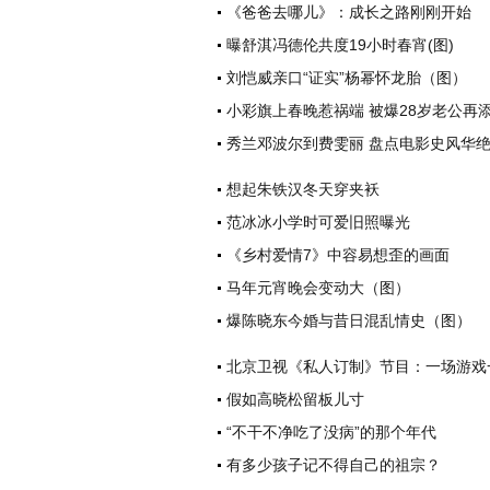
《爸爸去哪儿》：成长之路刚刚开始
曝舒淇冯德伦共度19小时春宵(图)
刘恺威亲口“证实”杨幂怀龙胎（图）
小彩旗上春晚惹祸端 被爆28岁老公再
秀兰邓波尔到费雯丽 盘点电影史风华
想起朱铁汉冬天穿夹袄
范冰冰小学时可爱旧照曝光
《乡村爱情7》中容易想歪的画面
马年元宵晚会变动大（图）
爆陈晓东今婚与昔日混乱情史（图）
北京卫视《私人订制》节目：一场游戏
假如高晓松留板儿寸
“不干不净吃了没病”的那个年代
有多少孩子记不得自己的祖宗？