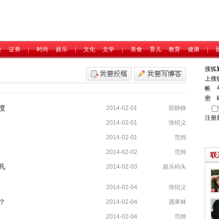
经
证券
|
时尚
娱乐
|
文化
文学
|
美食
育儿
教育
健康
|
搜狐
上搜
帐 
密 
度
2014-02-01
邵静静
注册
2014-02-01
张绍义
2014-02-01
范炜
2014-02-02
范炜
联
凡
2014-02-03
娱乐码头
2014-02-04
张绍义
？
2014-02-04
遇果林
2014-02-04
范炜