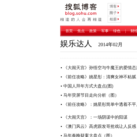
博客
圈子
相册
首页
焦点
政策
军事
绿色
|
财
娱乐达人
2014年02月
《大闹天宫》孙悟空与牛魔王的爱情态
《前任攻略》姚星彤：清爽女神不粘腻
中国人拜年方式大盘点(图)
马年荧屏节目走向分析（图）
《前任攻略》：姚星彤简单中透着不平
《大闹天宫》：一场阴谋中的阳谋
《澳门风云》高虎跟发哥抢戏让人反感
马年春晚疑案大盘点（图）