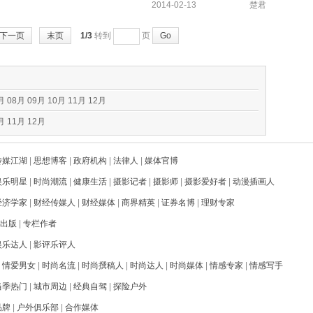
2014-02-13
楚君
下一页
末页
1/3
转到
页
Go
月
08月
09月
10月
11月
12月
月
11月
12月
传媒江湖
|
思想博客
|
政府机构
|
法律人
|
媒体官博
娱乐明星
|
时尚潮流
|
健康生活
|
摄影记者
|
摄影师
|
摄影爱好者
|
动漫插画人
经济学家
|
财经传媒人
|
财经媒体
|
商界精英
|
证券名博
|
理财专家
出版
|
专栏作者
娱乐达人
|
影评乐评人
|
情爱男女
|
时尚名流
|
时尚撰稿人
|
时尚达人
|
时尚媒体
|
情感专家
|
情感写手
当季热门
|
城市周边
|
经典自驾
|
探险户外
品牌
|
户外俱乐部
|
合作媒体