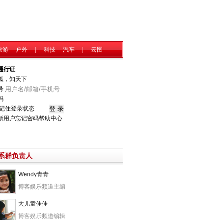
旅游
户外
|
科技
汽车
|
云图
通行证
狐，知天下
号
码
记住登录状态
新用户
忘记密码
帮助中心
系群负责人
Wendy青青
博客娱乐频道主编
大儿童佳佳
博客娱乐频道编辑