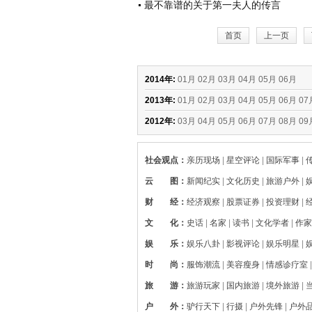
最不靠谱的关于第一夫人的传言
首页
上一页
2014年:
01月
02月
03月
04月
05月
06月
2013年:
01月
02月
03月
04月
05月
06月
07
2012年:
03月
04月
05月
06月
07月
08月
09
社会观点
：
亲历现场
|
星空评论
|
国际军事
|
云 图
：
新闻纪实
|
文化历史
|
旅游户外
|
财 经
：
经济观察
|
股票证券
|
投资理财
|
文 化
：
史话
|
名家
|
读书
|
文化学者
|
作家
娱 乐
：
娱乐八卦
|
影视评论
|
娱乐明星
|
时 尚
：
服饰潮流
|
美容瘦身
|
情感诊疗室
旅 游
：
旅游玩家
|
国内旅游
|
境外旅游
|
户 外
：
驴行天下
|
行摄
|
户外先锋
|
户外