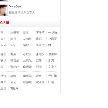
MyraGao
搜狐圈子娱乐负责人
经名博
冬雨
永恒苦
楚君
李泽清
一华独
胡建礼
李月
林如敏
庄尼
小腾哥
娱乐码
朱宁
浩歌
李永杰
白云
长春国
海菱
小红豆
张绍义
遇果林
苏丽娟
落雪是
兰恩发
范炜
禾刀
包倬
邵静静
南唐遗
阿顺
文上兴
战台烽
李涵
李淳祥
谭客
元红旗
鞠健夫
后记
霍倾城
沈亚菲
叶褚
祝玉清
明星网