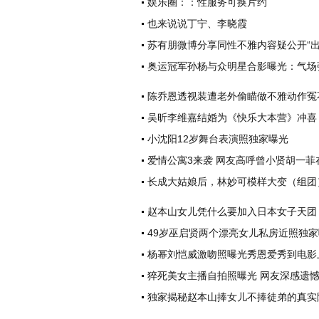
娱乐圈：：性服务可换片约
也来说说丁宁、李晓霞
苏有朋微博分享同性不雅内容疑公开“出
奥运冠军孙杨与众明星合影曝光：气场
陈乔恩透视装遭老外偷瞄做不雅动作冤
吴昕李维嘉结婚为《快乐大本营》冲喜
小沈阳12岁舞台表演照独家曝光
爱情公寓3来袭 网友高呼曾小贤胡一菲
长成大姑娘后，林妙可模样大变（组团
赵本山女儿凭什么要加入日本女子天团
49岁巫启贤两个漂亮女儿私房近照独
杨幂刘恺威激吻照曝光秀恩爱秀到电影
猝死美女主播自拍照曝光 网友深感遗
独家揭秘赵本山捧女儿不捧徒弟的真实