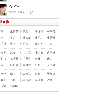
MyraGao
搜狐圈子娱乐负责人
经名博
冬雨
永恒苦
楚君
李泽清
一华独
胡建礼
李月
林如敏
庄尼
小腾哥
娱乐码
朱宁
浩歌
李永杰
白云
长春国
海菱
小红豆
张绍义
遇果林
苏丽娟
落雪是
兰恩发
范炜
禾刀
包倬
邵静静
南唐遗
阿顺
文上兴
战台烽
李涵
李淳祥
谭客
元红旗
鞠健夫
后记
霍倾城
沈亚菲
叶褚
祝玉清
明星网