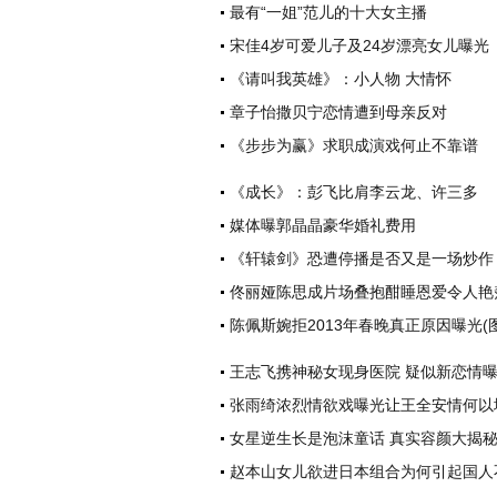
最有“一姐”范儿的十大女主播
宋佳4岁可爱儿子及24岁漂亮女儿曝光
《请叫我英雄》：小人物 大情怀
章子怡撒贝宁恋情遭到母亲反对
《步步为赢》求职成演戏何止不靠谱
《成长》：彭飞比肩李云龙、许三多
媒体曝郭晶晶豪华婚礼费用
《轩辕剑》恐遭停播是否又是一场炒作
佟丽娅陈思成片场叠抱酣睡恩爱令人艳羡
陈佩斯婉拒2013年春晚真正原因曝光(图
王志飞携神秘女现身医院 疑似新恋情
张雨绮浓烈情欲戏曝光让王全安情何以
女星逆生长是泡沫童话 真实容颜大揭
赵本山女儿欲进日本组合为何引起国人