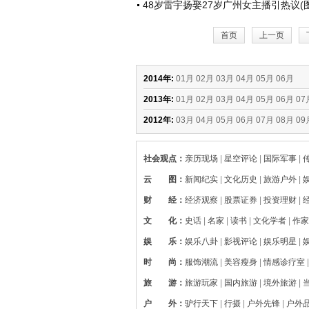
48岁雷宇扬娶27岁广州女主播引热议(图
首页
上一页
2014年:
01月
02月
03月
04月
05月
06月
2013年:
01月
02月
03月
04月
05月
06月
07
2012年:
03月
04月
05月
06月
07月
08月
09
社会观点
：
亲历现场
|
星空评论
|
国际军事
|
云 图
：
新闻纪实
|
文化历史
|
旅游户外
|
财 经
：
经济观察
|
股票证券
|
投资理财
|
文 化
：
史话
|
名家
|
读书
|
文化学者
|
作家
娱 乐
：
娱乐八卦
|
影视评论
|
娱乐明星
|
时 尚
：
服饰潮流
|
美容瘦身
|
情感诊疗室
旅 游
：
旅游玩家
|
国内旅游
|
境外旅游
|
户 外
：
驴行天下
|
行摄
|
户外先锋
|
户外