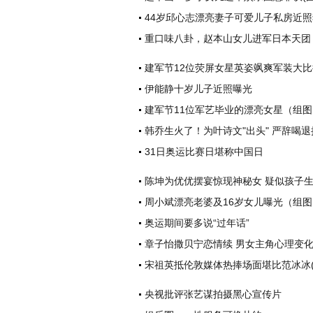
44岁邱心志漂亮妻子可爱儿子私房近
重口味八卦，赵本山女儿进军日本天团
建军节12位荧屏女星英姿飒爽军装大
伊能静十岁儿子近照曝光
建军节11位军艺毕业的漂亮女星（组图
韩乔生火了！为叶诗文"出头" 严辞喝
31日奥运比赛日堪称中国日
陈坤为优优摆宴惊现神秘女 疑似孩子
周小斌漂亮老婆及16岁女儿曝光（组图
奥运期间要多说“过年话”
章子怡撒贝宁恋情续 男女主角心理变
宋祖英抵伦敦媒体热捧场面堪比范冰冰(
央视批评张艺谋拍摄黑心宣传片