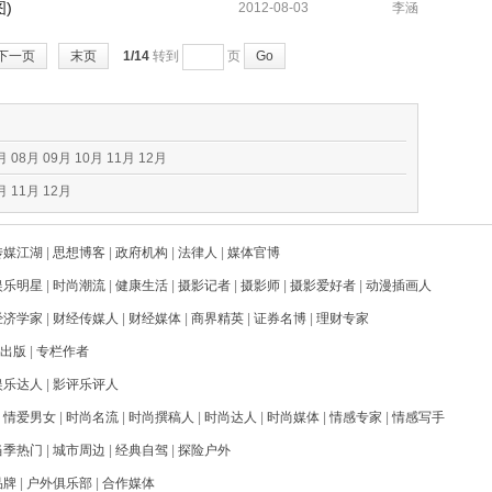
)
2012-08-03
李涵
下一页
末页
1/14
转到
页
Go
月
08月
09月
10月
11月
12月
月
11月
12月
传媒江湖
|
思想博客
|
政府机构
|
法律人
|
媒体官博
娱乐明星
|
时尚潮流
|
健康生活
|
摄影记者
|
摄影师
|
摄影爱好者
|
动漫插画人
经济学家
|
财经传媒人
|
财经媒体
|
商界精英
|
证券名博
|
理财专家
出版
|
专栏作者
娱乐达人
|
影评乐评人
|
情爱男女
|
时尚名流
|
时尚撰稿人
|
时尚达人
|
时尚媒体
|
情感专家
|
情感写手
当季热门
|
城市周边
|
经典自驾
|
探险户外
品牌
|
户外俱乐部
|
合作媒体