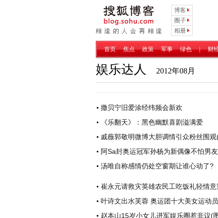
博客
圈子
相册
首页
焦点
政策
军事
绿色
|
财
娱乐达人
2012年08月
撒贝宁旧爱涂经纬频会新欢
《乐翻天》：黑色幽默喜剧溢满爱
戚薇郭敬明微博大胆调情引众粉丝围观(
阿Sa封奥运冠军孙杨为新偶像不怕男
汤唯自称感情仍处空窗期让谁心动了?
崔永元请救灾英雄农民工吃饭礼轻情意
叶诗文出水芙蓉 奥运团十大美女运动
赵本山15岁小女儿进军娱乐圈惹非议(图