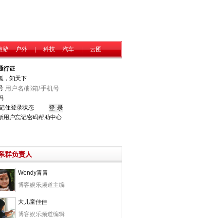
旅游
户外
|
科技
汽车
|
云图
通行证
狐，知天下
号
码
记住登录状态
新用户
忘记密码
帮助中心
系群负责人
Wendy青青
博客娱乐频道主编
大儿童佳佳
博客娱乐频道编辑