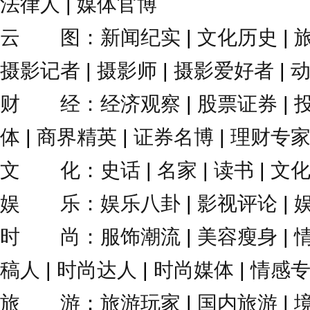
法律人
|
媒体官博
云 图
：
新闻纪实
|
文化历史
|
摄影记者
|
摄影师
|
摄影爱好者
|
财 经
：
经济观察
|
股票证券
|
体
|
商界精英
|
证券名博
|
理财专
文 化
：
史话
|
名家
|
读书
|
文
娱 乐
：
娱乐八卦
|
影视评论
|
时 尚
：
服饰潮流
|
美容瘦身
|
稿人
|
时尚达人
|
时尚媒体
|
情感
旅 游
：
旅游玩家
|
国内旅游
|