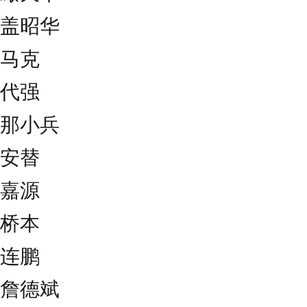
盖昭华
马克
代强
那小兵
安替
嘉源
桥本
连鹏
詹德斌