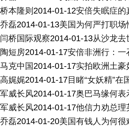
桥本隆则
2014-01-12
安倍失眠症的
乔磊
2014-01-13
美国为何严打职场
闫桥国际观察
2014-01-13
从沙龙去
陶短房
2014-01-17
安倍非洲行：一
马克中国
2014-01-17
实拍欧洲土豪
高娓娓
2014-01-17
目睹“女妖精”在
军威长风
2014-01-17
奥巴马缘何表
军威长风
2014-01-17
他信力劝总理
乔磊
2014-01-20
美国有钱人为何很