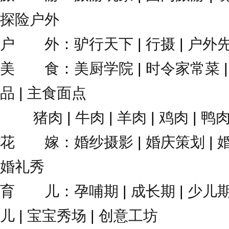
探险户外
户 外
：
驴行天下
|
行摄
|
户外
美 食
：
美厨学院
|
时令家常菜
品
|
主食面点
猪肉
|
牛肉
|
羊肉
|
鸡肉
|
鸭
花 嫁
：
婚纱摄影
|
婚庆策划
|
婚礼秀
育 儿
：
孕哺期
|
成长期
|
少儿
儿
|
宝宝秀场
|
创意工坊