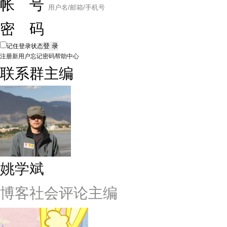
帐 号
密 码
记住登录状态
注册新用户
忘记密码
帮助中心
联系群主编
姚学斌
博客社会评论主编