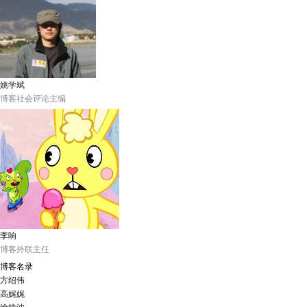
姚学斌
博客社会评论主编
李响
博客外联主任
博客名录
方绍伟
高娓娓