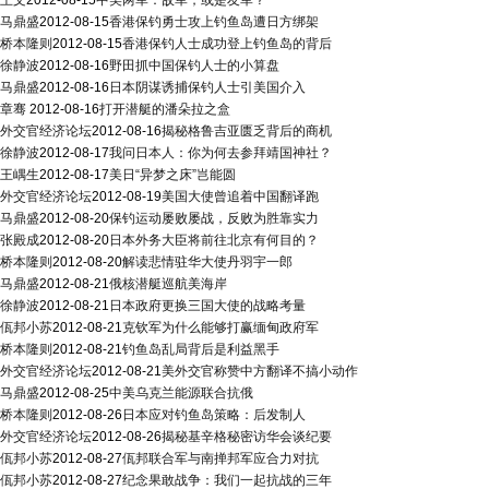
王文
2012-08-15
中美两军：敌军，或是友军？
马鼎盛
2012-08-15
香港保钓勇士攻上钓鱼岛遭日方绑架
桥本隆则
2012-08-15
香港保钓人士成功登上钓鱼岛的背后
徐静波
2012-08-16
野田抓中国保钓人士的小算盘
马鼎盛
2012-08-16
日本阴谋诱捕保钓人士引美国介入
章骞
2012-08-16
打开潜艇的潘朵拉之盒
外交官经济论坛
2012-08-16
揭秘格鲁吉亚匮乏背后的商机
徐静波
2012-08-17
我问日本人：你为何去参拜靖国神社？
王嵎生
2012-08-17
美日“异梦之床”岂能圆
外交官经济论坛
2012-08-19
美国大使曾追着中国翻译跑
马鼎盛
2012-08-20
保钓运动屡败屡战，反败为胜靠实力
张殿成
2012-08-20
日本外务大臣将前往北京有何目的？
桥本隆则
2012-08-20
解读悲情驻华大使丹羽宇一郎
马鼎盛
2012-08-21
俄核潜艇巡航美海岸
徐静波
2012-08-21
日本政府更换三国大使的战略考量
佤邦小苏
2012-08-21
克钦军为什么能够打赢缅甸政府军
桥本隆则
2012-08-21
钓鱼岛乱局背后是利益黑手
外交官经济论坛
2012-08-21
美外交官称赞中方翻译不搞小动作
马鼎盛
2012-08-25
中美乌克兰能源联合抗俄
桥本隆则
2012-08-26
日本应对钓鱼岛策略：后发制人
外交官经济论坛
2012-08-26
揭秘基辛格秘密访华会谈纪要
佤邦小苏
2012-08-27
佤邦联合军与南掸邦军应合力对抗
佤邦小苏
2012-08-27
纪念果敢战争：我们一起抗战的三年