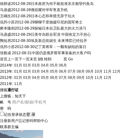
徐静波
2012-08-28
日本政府为何不敢批准东京都登钓鱼岛
马鼎盛
2012-08-28
俄炫耀对华军售直升机
王嵎生
2012-08-29
日本心态和举措无异于玩火
佤邦小苏
2012-08-29
聊聊千里驰援印尼的国军将士
桥本隆则
2012-08-29
探秘日本自卫队最大的火力演习
马鼎盛
2012-08-29
日美夺岛联合军演 中国有定力不担心
陶短房
2012-08-30
埃及新总统诞生 未来博弈已经拉开
佤邦小苏
2012-08-30
记丁英将军：一颗有缺陷的落日
张殿成
2012-08-31
中国仍是俄罗斯军事装备的大客户吗
首页
上一页
下一页
末页
1/1
转到
页
Go
2014年:
01月
02月
03月
04月
05月
06月
2013年:
01月
02月
03月
04月
05月
06月
07月
08月
09月
10月
11月
12月
2012年:
02月
03月
04月
05月
06月
07月
08月
09月
10月
11月
12月
2011年:
11月
搜狐
通行证
上搜狐，知天下
帐 号
密 码
记住登录状态
注册新用户
忘记密码
帮助中心
联系群主编