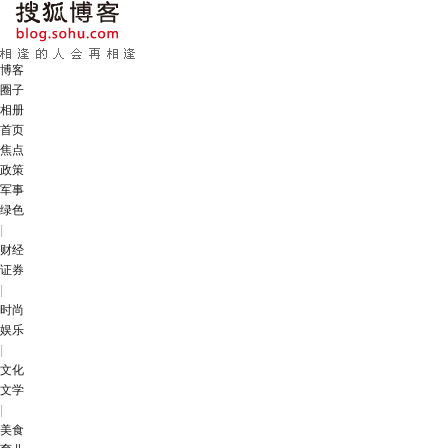
博客
圈子
相册
首页
焦点
政策
军事
绿色
|
财经
证券
|
时尚
娱乐
|
文化
文学
|
美食