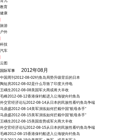
育儿
教育
健康
|
旅游
户外
|
科技
汽车
|
云图
2012年08月
国际军事
中国周刊
2012-08-02
钓鱼岛局势升级背后的日本
陶短房
2012-08-02
是什么导致了印度大停电
王嵎生
2012-08-08
美国军火商或将大丰收
毛峰
2012-08-12
香港保钓船进入公海驶向钓鱼岛
外交官经济论坛
2012-08-14
从日本的民族性看钓鱼岛争端
马鼎盛
2012-08-14
美军演练如何拦截中国“航母杀手”
马鼎盛
2012-08-15
美军演练如何拦截中国“航母杀手”
王嵎生
2012-08-15
美国造势或军火商大丰收
外交官经济论坛
2012-08-15
从日本的民族性看钓鱼岛争端
毛峰
2012-08-15
香港保钓船进入公海驶向钓鱼岛