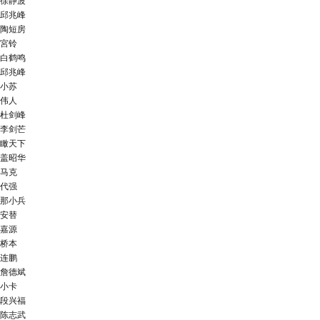
徐静波
邱兆峰
陶短房
宮铃
白鹤鸣
邱兆峰
小苏
伟人
杜剑峰
李剑芒
瞰天下
盖昭华
马克
代强
那小兵
安替
嘉源
桥本
连鹏
詹德斌
小卡
段兴福
陈志武