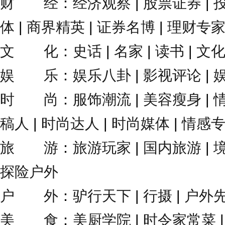
财 经
：
经济观察
|
股票证券
|
体
|
商界精英
|
证券名博
|
理财专
文 化
：
史话
|
名家
|
读书
|
文
娱 乐
：
娱乐八卦
|
影视评论
|
时 尚
：
服饰潮流
|
美容瘦身
|
稿人
|
时尚达人
|
时尚媒体
|
情感
旅 游
：
旅游玩家
|
国内旅游
|
探险户外
户 外
：
驴行天下
|
行摄
|
户外
美 食
：
美厨学院
|
时令家常菜