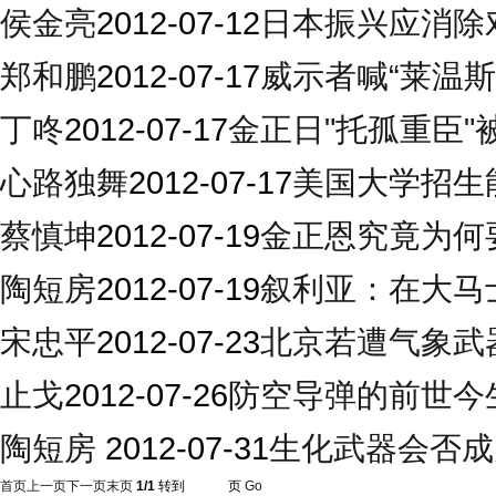
侯金亮
2012-07-12
日本振兴应消除
郑和鹏
2012-07-17
威示者喊“莱温
丁咚
2012-07-17
金正日"托孤重臣"
心路独舞
2012-07-17
美国大学招生
蔡慎坤
2012-07-19
金正恩究竟为何
陶短房
2012-07-19
叙利亚：在大马
宋忠平
2012-07-23
北京若遭气象武
止戈
2012-07-26
防空导弹的前世今
陶短房
2012-07-31
生化武器会否成
首页
上一页
下一页
末页
1/1
转到
页
Go