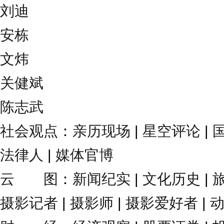
刘迪
安栋
文炜
关健斌
陈志武
社会观点
：
亲历现场
|
星空评论
|
法律人
|
媒体官博
云 图
：
新闻纪实
|
文化历史
|
摄影记者
|
摄影师
|
摄影爱好者
|