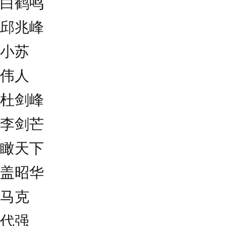
白鹤鸣
邱兆峰
小苏
伟人
杜剑峰
李剑芒
瞰天下
盖昭华
马克
代强