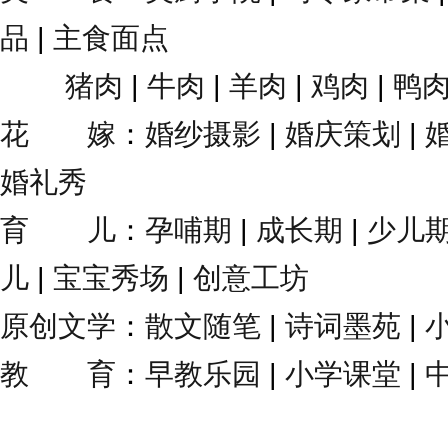
品
|
主食面点
猪肉
|
牛肉
|
羊肉
|
鸡肉
|
鸭
花 嫁
：
婚纱摄影
|
婚庆策划
|
婚礼秀
育 儿
：
孕哺期
|
成长期
|
少儿
儿
|
宝宝秀场
|
创意工坊
原创文学
：
散文随笔
|
诗词墨苑
|
教 育
：
早教乐园
|
小学课堂
|