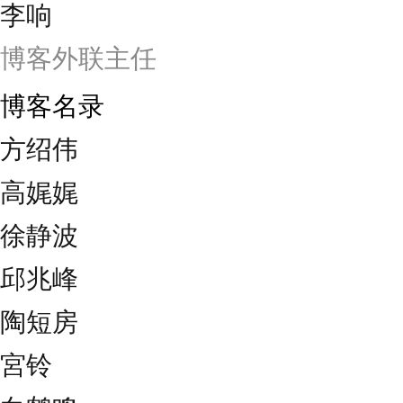
李响
博客外联主任
博客名录
方绍伟
高娓娓
徐静波
邱兆峰
陶短房
宮铃