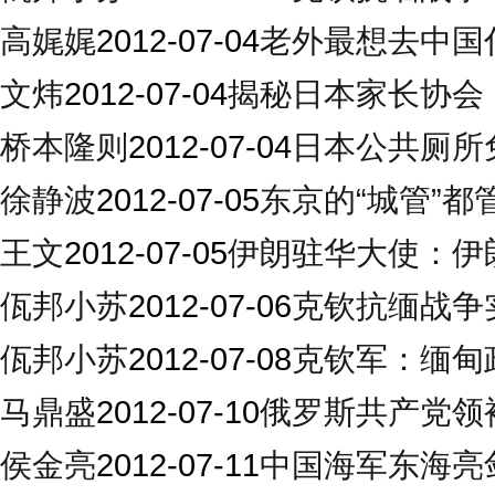
高娓娓
2012-07-04
老外最想去中国
文炜
2012-07-04
揭秘日本家长协会
桥本隆则
2012-07-04
日本公共厕所
徐静波
2012-07-05
东京的“城管”都
王文
2012-07-05
伊朗驻华大使：伊
佤邦小苏
2012-07-06
克钦抗缅战争
佤邦小苏
2012-07-08
克钦军：缅甸
马鼎盛
2012-07-10
俄罗斯共产党领
侯金亮
2012-07-11
中国海军东海亮剑