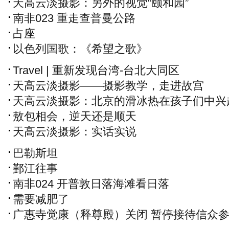
天高云淡摄影：另外的视觉“颐和园”
南非023 重走查普曼公路
占座
以色列国歌：《希望之歌》
Travel | 重新发现台湾-台北大同区
天高云淡摄影——摄影教学，走进故宫
天高云淡摄影：北京的滑冰热在孩子们中兴
敖包相会，逆天还是顺天
天高云淡摄影：实话实说
巴勒斯坦
鄞江往事
南非024 开普敦日落海滩看日落
需要减肥了
广惠寺觉康（释尊殿）关闭 暂停接待信众