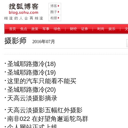
博客
圈子
相册
首页
焦点
政策
军事
绿色
|
财经
证券
|
时尚
娱乐
|
摄影师
2016年07月
圣城耶路撒冷(18)
圣城耶路撒冷(19)
这里的汽车只能看不能买
圣城耶路撒冷(20)
天高云淡摄影摘录
天高云淡摄影五幅红外摄影
南非022 在好望角邂逅鸵鸟群
个人网站正式上线