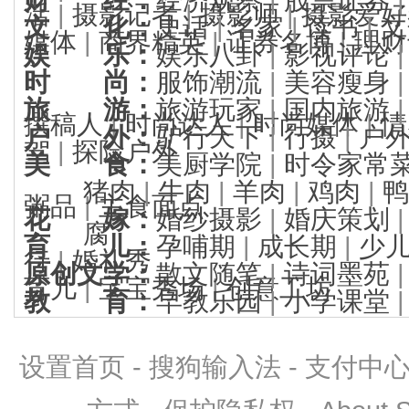
活
|
摄影记者
|
摄影师
|
摄影爱好
文 化
：
史话
|
名家
|
读书
|
文
媒体
|
商界精英
|
证券名博
|
理财
娱 乐
：
娱乐八卦
|
影视评论
时 尚
：
服饰潮流
|
美容瘦身
旅 游
：
旅游玩家
|
国内旅游
撰稿人
|
时尚达人
|
时尚媒体
|
情
户 外
：
驴行天下
|
行摄
|
户
驾
|
探险户外
美 食
：
美厨学院
|
时令家常
猪肉
|
牛肉
|
羊肉
|
鸡肉
|
鸭
粥品
|
主食面点
花 嫁
：
婚纱摄影
|
婚庆策划
腐
育 儿
：
孕哺期
|
成长期
|
少
行
|
婚礼秀
原创文学
：
散文随笔
|
诗词墨苑
育儿
|
宝宝秀场
|
创意工坊
教 育
：
早教乐园
|
小学课堂
设置首页
-
搜狗输入法
-
支付中