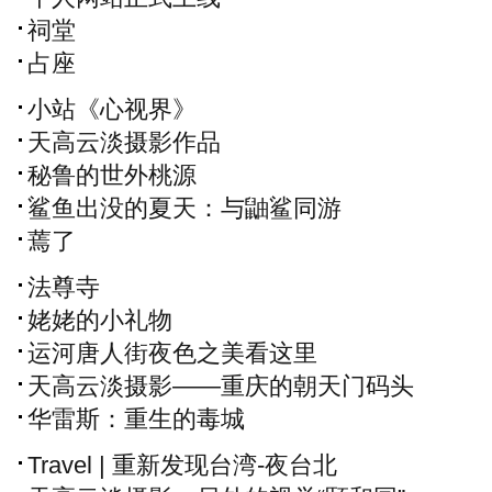
祠堂
占座
小站《心视界》
天高云淡摄影作品
秘鲁的世外桃源
鲨鱼出没的夏天：与鼬鲨同游
蔫了
法尊寺
姥姥的小礼物
运河唐人街夜色之美看这里
天高云淡摄影——重庆的朝天门码头
华雷斯：重生的毒城
Travel | 重新发现台湾-夜台北