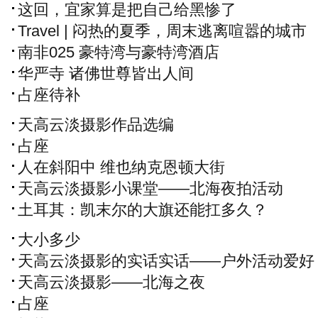
这回，宜家算是把自己给黑惨了
Travel | 闷热的夏季，周末逃离喧嚣的城市
南非025 豪特湾与豪特湾酒店
华严寺 诸佛世尊皆出人间
占座待补
天高云淡摄影作品选编
占座
人在斜阳中 维也纳克恩顿大街
天高云淡摄影小课堂——北海夜拍活动
土耳其：凯末尔的大旗还能扛多久？
大小多少
天高云淡摄影的实话实话——户外活动爱好
者，不是摄影爱好者
天高云淡摄影——北海之夜
占座