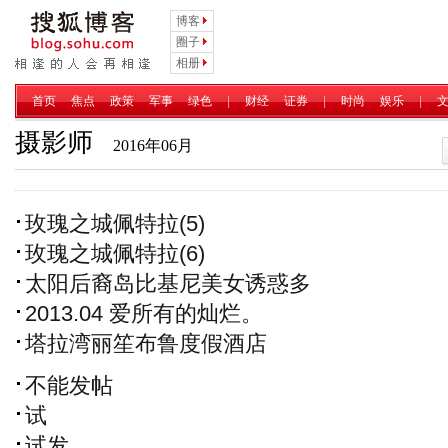
博客
圈子
相册
首页
焦点
政策
军事
绿色
|
财经
证券
|
时尚
娱乐
|
摄影师
2016年06月
玫瑰之城佩特拉(5)
玫瑰之城佩特拉(6)
太阳后裔岛比基尼美女诱惑多
2013.04 爱所有的灿烂。
塔拉湾丽笙布鲁度假酒店
不能发帖
试
试发