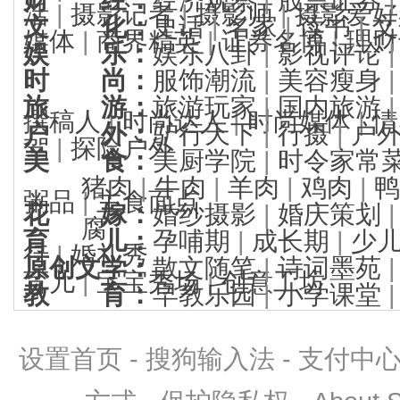
活
|
摄影记者
|
摄影师
|
摄影爱好
文 化
：
史话
|
名家
|
读书
|
文
媒体
|
商界精英
|
证券名博
|
理财
娱 乐
：
娱乐八卦
|
影视评论
时 尚
：
服饰潮流
|
美容瘦身
旅 游
：
旅游玩家
|
国内旅游
撰稿人
|
时尚达人
|
时尚媒体
|
情
户 外
：
驴行天下
|
行摄
|
户
驾
|
探险户外
美 食
：
美厨学院
|
时令家常
猪肉
|
牛肉
|
羊肉
|
鸡肉
|
鸭
粥品
|
主食面点
花 嫁
：
婚纱摄影
|
婚庆策划
腐
育 儿
：
孕哺期
|
成长期
|
少
行
|
婚礼秀
原创文学
：
散文随笔
|
诗词墨苑
育儿
|
宝宝秀场
|
创意工坊
教 育
：
早教乐园
|
小学课堂
设置首页
-
搜狗输入法
-
支付中