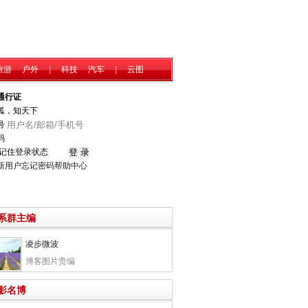
旅游
户外
|
科技
汽车
|
云图
通行证
狐，知天下
号
码
记住登录状态
新用户
忘记密码
帮助中心
系群主编
凌步微波
博客图片责编
影名博