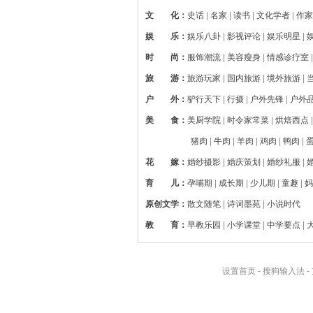
文 化
：
史话
|
名家
|
读书
|
文化学者
|
作家
娱 乐
：
娱乐八卦
|
影视评论
|
娱乐明星
|
时 尚
：
服饰潮流
|
美容瘦身
|
情感诊疗室
旅 游
：
旅游玩家
|
国内旅游
|
境外旅游
|
户 外
：
驴行天下
|
行摄
|
户外先锋
|
户外
美 食
：
美厨学院
|
时令家常菜
|
烘焙西点
猪肉
|
牛肉
|
羊肉
|
鸡肉
|
鸭肉
|
花 嫁
：
婚纱摄影
|
婚庆策划
|
婚纱礼服
|
育 儿
：
孕哺期
|
成长期
|
少儿期
|
童趣
|
妈
原创文学
：
散文随笔
|
诗词墨苑
|
小说时代
教 育
：
早教乐园
|
小学课堂
|
中学要点
|
设置首页
-
搜狗输入法
-