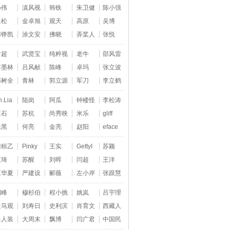
孙伟
滇风视
韩铁
朱卫健
陈小强
延松
金卓旭
观天
高原
吴博
邵铮凯
涂文安
拂晓
弄桨人
张悦
尹超
武贤宝
纯粹视
老牛
邵风雷
李墨林
吕风献
陈峰
卓玛
张立波
郑树全
青林
郭立源
军刀
李立鹤
h.Lia
陆岗
阿瓜
钟楼怪
李松涛
三石
苏杭
尚秀映
米乐
gliff
老黑
何亮
金亮
赵阳
eface
龚桓乙
Pinky
王实
GettyI
苏颖
王琦
苏醒
刘晖
闫超
王洋
《华夏
严建设
郦薇
左小岸
张跟慧
刚峰
穆杉伯
程小挑
姚岚
吕宇理
走马观
刘寿日
史利滨
肖育文
西藏人
男人装
大周末
飘博
闫广君
中国民