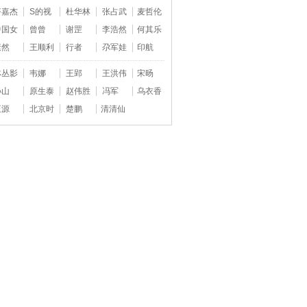
齐嘉杰
S的视
杜华林
张占武
麦哲伦
中国女
曾曾
谢罡
李浩然
何其乐
素然
王顺利
行者
尕军娃
印航
林丛影
韦娜
王郢
王洪伟
宋旸
孙山
原生泰
赵伟胜
冯军
乌衣香
王源
北京时
楚鹏
清清仙