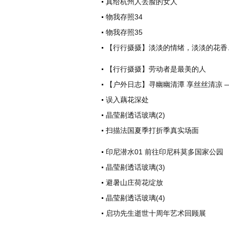
真给杭州人丢脸的女人
物我存照34
物我存照35
【行行摄摄】淡淡的情绪，淡淡的花香
【行行摄摄】劳动者是最美的人
【户外日志】寻幽幽清潭 享丝丝清凉 
误入藕花深处
晶莹剔透话玻璃(2)
扫描法国夏季打折季真实场面
印尼潜水01 前往印尼科莫多国家公园
晶莹剔透话玻璃(3)
避暑山庄荷花绽放
晶莹剔透话玻璃(4)
启功先生逝世十周年艺术回顾展