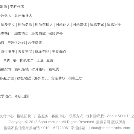
出版
|
专栏作者
娱乐达人
|
影评乐评人
|
情爱男女
|
时尚名流
|
时尚撰稿人
|
时尚达人
|
时尚媒体
|
情感专家
|
情感写手
当季热门
|
城市周边
|
经典自驾
|
探险户外
品牌
|
户外俱乐部
|
合作媒体
|
食疗养生
|
素食主义
|
靓汤粥品
|
主食面点
蛋
|
鱼肉
|
虾
|
其他水产
|
土豆
|
豆腐
婚戒配饰
|
婚礼场地
|
蜜月旅行
|
婚礼秀
妈私房菜
|
婚姻物语
|
海外育儿
|
宝宝秀场
|
创意工坊
大学动态
|
考研出国
支付中心
-
搜狐招聘
-
广告服务
-
客服中心
-
联系方式
-
保护隐私权
-
About SOHU
-
Copyright
©
2013 Sohu.com Inc. All Rights Reserved. 搜狐公司
版权所有
搜狐不良信息举报电话：010－62728061 举报邮箱：
jubao@contact.sohu.com