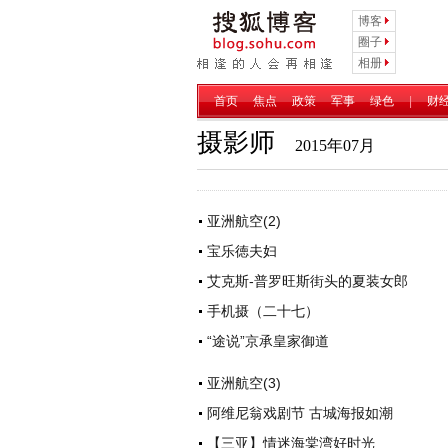
博客
圈子
相册
首页
焦点
政策
军事
绿色
|
财
摄影师
2015年07月
亚洲航空(2)
宝乐徳夫妇
艾克斯-普罗旺斯街头的夏装女郎
手机摄（二十七）
“途说”京承皇家御道
亚洲航空(3)
阿维尼翁戏剧节 古城海报如潮
【三亚】情迷海棠湾好时光