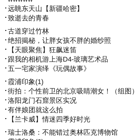
远眺东天山【新疆哈密】
致逝去的青春
古道穿过竹林
绝招揭秘，让胖女孩不胖的婚纱照
【天眼聚焦】狂飙迷笛
跟我的相机游上海D4-玻璃艺术品
五一宅家演绎《玩偶故事》
霞浦印象(1)
街拍：个性前卫的北京吸睛潮女！（组图）
洛阳龙门石窟景区实况
有伴娘团就这么拍
【兰卡威】情迷四季好时光
瑞士洛桑：不能错过奥林匹克博物馆