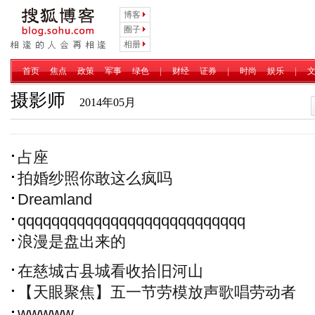
博客
圈子
相册
首页
焦点
政策
军事
绿色
|
财经
证券
|
时尚
娱乐
|
摄影师
2014年05月
占座
拍婚纱照你敢这么疯吗
Dreamland
qqqqqqqqqqqqqqqqqqqqqqqqqqq
浪漫是盘出来的
在慈城古县城看收拾旧河山
【天眼聚焦】五一节劳模放声歌唱劳动者
wwwww