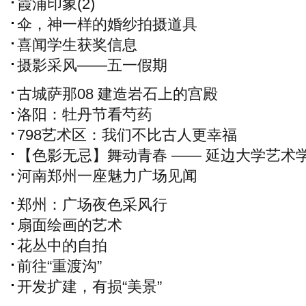
霞浦印象(2)
伞，神一样的婚纱拍摄道具
喜闻学生获奖信息
摄影采风——五一假期
古城萨那08 建造岩石上的宫殿
洛阳：牡丹节看芍药
798艺术区：我们不比古人更幸福
【色影无忌】舞动青春 —— 延边大学艺术
舞蹈系毕业作品
河南郑州一座魅力广场见闻
郑州：广场夜色采风行
扇面绘画的艺术
花丛中的自拍
前往“重渡沟”
开发扩建，有损“美景”