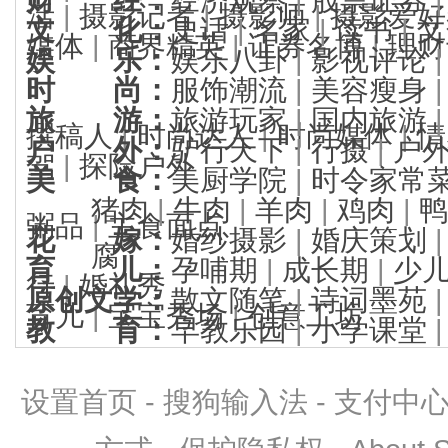
活
|
摄影记者
|
摄影师
|
摄影爱好
文 化
：
史话
|
名家
|
读书
|
文
媒体
|
商界精英
|
证券名博
|
理财
娱 乐
：
娱乐八卦
|
影视评论
时 尚
：
服饰潮流
|
美容瘦身
旅 游
：
旅游玩家
|
国内旅游
撰稿人
|
时尚达人
|
时尚媒体
|
情
户 外
：
驴行天下
|
行摄
|
户
驾
|
探险户外
美 食
：
美厨学院
|
时令家常
猪肉
|
牛肉
|
羊肉
|
鸡肉
|
鸭
粥品
|
主食面点
花 嫁
：
婚纱摄影
|
婚庆策划
腐
育 儿
：
孕哺期
|
成长期
|
少
行
|
婚礼秀
原创文学
：
散文随笔
|
诗词墨苑
育儿
|
宝宝秀场
|
创意工坊
教 育
：
早教乐园
|
小学课堂
设置首页
-
搜狗输入法
-
支付中