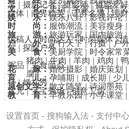
活
|
摄影记者
|
摄影师
|
摄影爱好
文 化
：
史话
|
名家
|
读书
|
文
媒体
|
商界精英
|
证券名博
|
理财
娱 乐
：
娱乐八卦
|
影视评论
时 尚
：
服饰潮流
|
美容瘦身
旅 游
：
旅游玩家
|
国内旅游
撰稿人
|
时尚达人
|
时尚媒体
|
情
户 外
：
驴行天下
|
行摄
|
户
驾
|
探险户外
美 食
：
美厨学院
|
时令家常
猪肉
|
牛肉
|
羊肉
|
鸡肉
|
鸭
粥品
|
主食面点
花 嫁
：
婚纱摄影
|
婚庆策划
腐
育 儿
：
孕哺期
|
成长期
|
少
行
|
婚礼秀
原创文学
：
散文随笔
|
诗词墨苑
育儿
|
宝宝秀场
|
创意工坊
教 育
：
早教乐园
|
小学课堂
设置首页
-
搜狗输入法
-
支付中