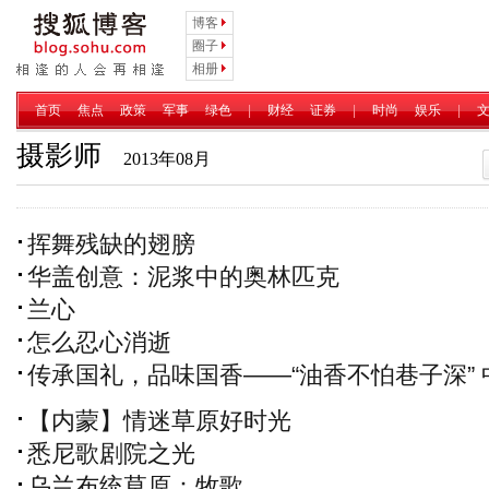
博客
圈子
相册
首页
焦点
政策
军事
绿色
|
财经
证券
|
时尚
娱乐
|
摄影师
2013年08月
挥舞残缺的翅膀
华盖创意：泥浆中的奥林匹克
兰心
怎么忍心消逝
传承国礼，品味国香——“油香不怕巷子深” 
国古巷摄影大赛 正式开赛
【内蒙】情迷草原好时光
悉尼歌剧院之光
乌兰布统草原：牧歌