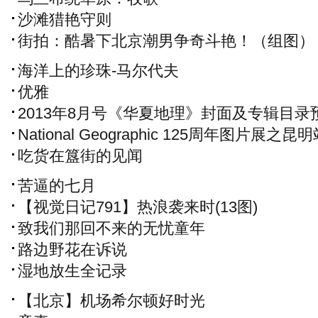
沙滩猎艳守则
街拍：酷暑下北京潮男争奇斗艳！（组图）
海洋上的珍珠-马尔代夫
优雅
2013年8月号《华夏地理》封面及专辑目录
National Geographic 125周年图片展之昆
讲座招募
吃货在簋街的见闻
苦逼的七月
【视觉日记791】热浪袭来时(13图)
致我们那回不来的无忧童年
路边野花在诉说
湿地放生全记录
【北京】机场希尔顿好时光