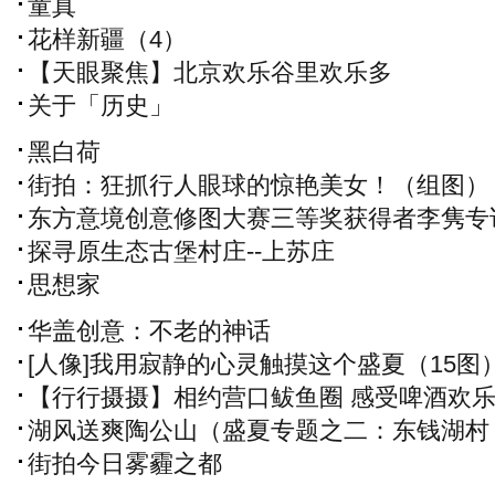
童真
花样新疆（4）
【天眼聚焦】北京欢乐谷里欢乐多
关于「历史」
黑白荷
街拍：狂抓行人眼球的惊艳美女！（组图）
东方意境创意修图大赛三等奖获得者李隽专
探寻原生态古堡村庄--上苏庄
思想家
华盖创意：不老的神话
[人像]我用寂静的心灵触摸这个盛夏（15图
【行行摄摄】相约营口鲅鱼圈 感受啤酒欢
湖风送爽陶公山（盛夏专题之二：东钱湖村
落）
街拍今日雾霾之都