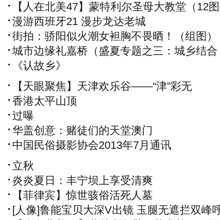
【人在北美47】蒙特利尔圣母大教堂（12
漫游西班牙21 漫步龙达老城
街拍：骄阳似火潮女袒胸不畏晒！（组图）
城市边缘礼嘉桥（盛夏专题之三：城乡结合
部）
《认故乡》
【天眼聚焦】天津欢乐谷——“津”彩无
限，“津”喜连连
香港太平山顶
过曝
华盖创意：赌徒们的天堂澳门
中国民俗摄影协会2013年7月通讯
立秋
炎炎夏日：丰宁坝上享受清爽
【菲律宾】惊世骇俗活死人墓
[人像]鲁能宝贝大深V出镜 玉腿无遮拦双峰