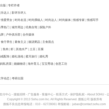
出版
|
专栏作者
娱乐达人
|
影评乐评人
|
情爱男女
|
时尚名流
|
时尚撰稿人
|
时尚达人
|
时尚媒体
|
情感专家
|
情感写手
当季热门
|
城市周边
|
经典自驾
|
探险户外
品牌
|
户外俱乐部
|
合作媒体
|
食疗养生
|
素食主义
|
靓汤粥品
|
主食面点
蛋
|
鱼肉
|
虾
|
其他水产
|
土豆
|
豆腐
婚戒配饰
|
婚礼场地
|
蜜月旅行
|
婚礼秀
妈私房菜
|
婚姻物语
|
海外育儿
|
宝宝秀场
|
创意工坊
大学动态
|
考研出国
支付中心
-
搜狐招聘
-
广告服务
-
客服中心
-
联系方式
-
保护隐私权
-
About SOHU
-
Copyright
©
2013 Sohu.com Inc. All Rights Reserved. 搜狐公司
版权所有
搜狐不良信息举报电话：010－62728061 举报邮箱：
jubao@contact.sohu.com