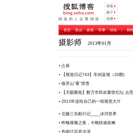
博客
圈子
相册
首页
焦点
政策
军事
绿色
|
财
摄影师
2013年01月
占座
【视觉日记743】车间蓝领（20图)
狼牙山“看”滑雪
【天眼聚焦】数万市民欢聚世纪坛 点
2013年送给自己的一组视觉大片
北极三岛航行记____冰河世界
昨晚璀璨之夜，今晚快速收摊
热闹过后是冷清