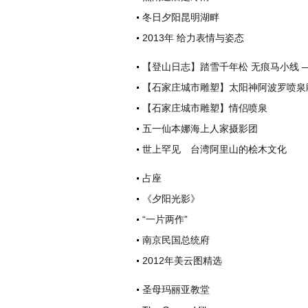
冬日夕阳昆明湖畔
2013年 给力表情与姿态
【登山日志】踏雪千年松 无痕马小线 
【石家庄城市雕塑】太阳神阿波罗喷泉
【石家庄城市雕塑】情侣喷泉
五一仙本娜海上人家摄影团
世上罕见 台湾阿里山的桧木文化
占座
《夕阳光影》
“一片两作”
南京民国总统府
2012年美云图精选
圣母玛丽亚教堂