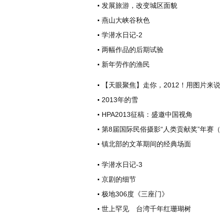
发展旅游，改变城区面貌
燕山大峡谷秋色
学潜水日记-2
两幅作品的后期试验
新年劳作的渔民
【天眼聚焦】走你，2012！用图片来
2013年的雪
HPA2013征稿：盛邀中国视角
第8届国际民俗摄影“人类贡献奖”年赛（H
镇北部的文革期间的经典场面
学潜水日记-3
京剧的细节
极地306度《三座门》
世上罕见 台湾千年红珊瑚树