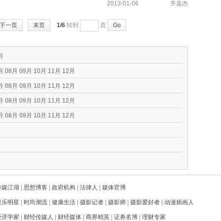
2013-01-06
齐嘉杰
下一页
末页
1/6
转到
页
Go
月
月
08月
09月
10月
11月
12月
月
08月
09月
10月
11月
12月
月
08月
09月
10月
11月
12月
月
08月
09月
10月
11月
12月
传媒江湖
|
思想博客
|
政府机构
|
法律人
|
媒体官博
娱乐明星
|
时尚潮流
|
健康生活
|
摄影记者
|
摄影师
|
摄影爱好者
|
动漫插画人
经济学家
|
财经传媒人
|
财经媒体
|
商界精英
|
证券名博
|
理财专家