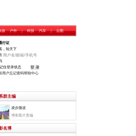
旅游
户外
|
科技
汽车
|
云图
通行证
狐，知天下
号
码
记住登录状态
新用户
忘记密码
帮助中心
系群主编
凌步微波
博客图片责编
影名博