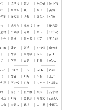
孙伟
滇风视
韩铁
朱卫健
陈小强
延松
金卓旭
观天
高原
吴博
邵铮凯
涂文安
拂晓
弄桨人
张悦
尹超
武贤宝
纯粹视
老牛
邵风雷
李墨林
吕风献
陈峰
卓玛
张立波
郑树全
青林
郭立源
军刀
李立鹤
h.Lia
陆岗
阿瓜
钟楼怪
李松涛
三石
苏杭
尚秀映
米乐
gliff
老黑
何亮
金亮
赵阳
eface
龚桓乙
Pinky
王实
GettyI
苏颖
王琦
苏醒
刘晖
闫超
王洋
《华夏
严建设
郦薇
左小岸
张跟慧
刚峰
穆杉伯
程小挑
姚岚
吕宇理
走马观
刘寿日
史利滨
肖育文
西藏人
男人装
大周末
飘博
闫广君
中国民