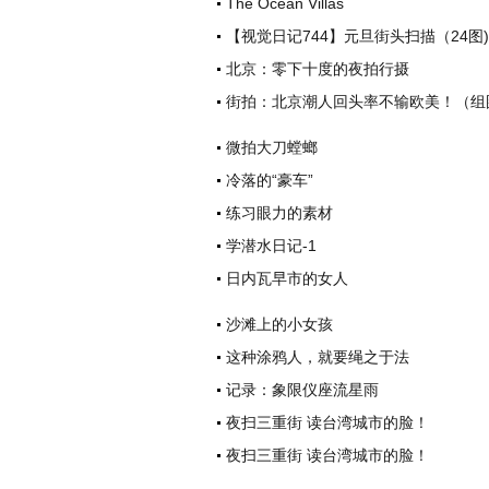
The Ocean Villas
【视觉日记744】元旦街头扫描（24图)
北京：零下十度的夜拍行摄
街拍：北京潮人回头率不输欧美！（组
微拍大刀螳螂
冷落的“豪车”
练习眼力的素材
学潜水日记-1
日内瓦早市的女人
沙滩上的小女孩
这种涂鸦人，就要绳之于法
记录：象限仪座流星雨
夜扫三重街 读台湾城市的脸！
夜扫三重街 读台湾城市的脸！