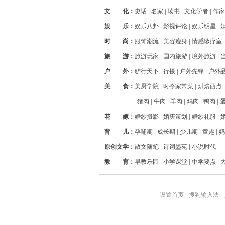
文 化
：
史话
|
名家
|
读书
|
文化学者
|
作家
娱 乐
：
娱乐八卦
|
影视评论
|
娱乐明星
|
时 尚
：
服饰潮流
|
美容瘦身
|
情感诊疗室
旅 游
：
旅游玩家
|
国内旅游
|
境外旅游
|
户 外
：
驴行天下
|
行摄
|
户外先锋
|
户外
美 食
：
美厨学院
|
时令家常菜
|
烘焙西点
猪肉
|
牛肉
|
羊肉
|
鸡肉
|
鸭肉
|
花 嫁
：
婚纱摄影
|
婚庆策划
|
婚纱礼服
|
育 儿
：
孕哺期
|
成长期
|
少儿期
|
童趣
|
妈
原创文学
：
散文随笔
|
诗词墨苑
|
小说时代
教 育
：
早教乐园
|
小学课堂
|
中学要点
|
设置首页
-
搜狗输入法
-