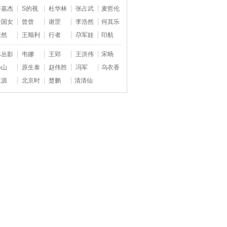
齐嘉杰
S的视
杜华林
张占武
麦哲伦
中国女
曾曾
谢罡
李浩然
何其乐
素然
王顺利
行者
尕军娃
印航
林丛影
韦娜
王郢
王洪伟
宋旸
孙山
原生泰
赵伟胜
冯军
乌衣香
王源
北京时
楚鹏
清清仙