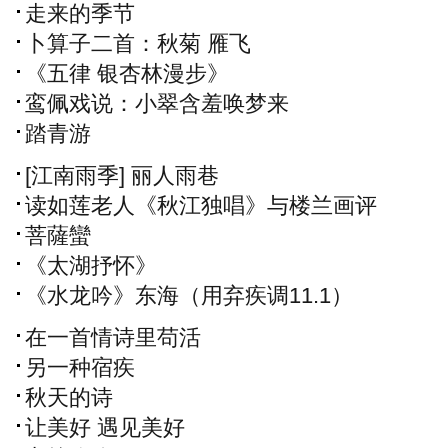
走来的季节
卜算子二首：秋菊 雁飞
《五律 银杏林漫步》
鸾佩戏说：小翠含羞唤梦来
踏青游
[江南雨季] 丽人雨巷
读如莲老人《秋江独唱》与楼兰画评
菩薩蠻
《太湖抒怀》
《水龙吟》东海（用弃疾调11.1）
在一首情诗里苟活
另一种宿疾
秋天的诗
让美好 遇见美好