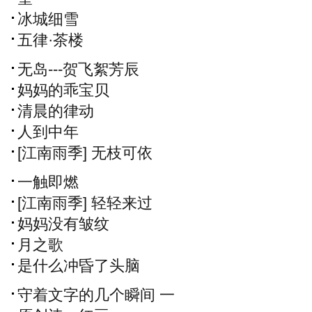
冰城细雪
五律·茶楼
无岛---贺飞絮芳辰
妈妈的乖宝贝
清晨的律动
人到中年
[江南雨季] 无枝可依
一触即燃
[江南雨季] 轻轻来过
妈妈没有皱纹
月之歌
是什么冲昏了头脑
守着文字的几个瞬间 一