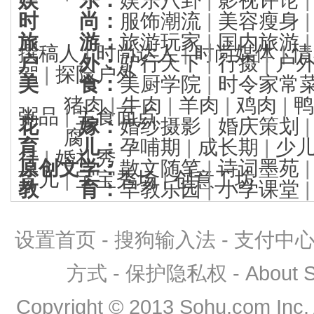
时 尚
：
服饰潮流
|
美容瘦身
旅 游
：
旅游玩家
|
国内旅游
撰稿人
|
时尚达人
|
时尚媒体
|
情
户 外
：
驴行天下
|
行摄
|
户
驾
|
探险户外
美 食
：
美厨学院
|
时令家常
猪肉
|
牛肉
|
羊肉
|
鸡肉
|
鸭
粥品
|
主食面点
花 嫁
：
婚纱摄影
|
婚庆策划
腐
育 儿
：
孕哺期
|
成长期
|
少
行
|
婚礼秀
原创文学
：
散文随笔
|
诗词墨苑
育儿
|
宝宝秀场
|
创意工坊
教 育
：
早教乐园
|
小学课堂
设置首页
-
搜狗输入法
-
支付中
方式
-
保护隐私权
-
About
Copyright
©
2013 Sohu.com Inc