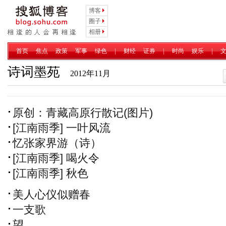
博客
圈子
相册
首页
焦点
政策
军事
绿色
|
财经
证券
|
时尚
娱乐
|
诗词墨苑
2012年11月
原创：青藏高原行散记(图片)
[江南雨季] 一叶风流
忆张家界游（诗）
[江南雨季] 喝火令
[江南雨季] 秋色
美人心仪似赠春
一支歌
望