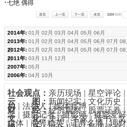
七绝 偶得
首页
上一页
下一页
末页
1/24
转到
2014年:
01月
02月
03月
04月
05月
06月
2013年:
01月
02月
03月
04月
05月
06月
07月
0
2012年:
01月
02月
03月
04月
05月
06月
07月
0
月
2011年:
03月
11月
12月
月
2007年:
05月
2006年:
04月
10月
社会观点
：
亲历现场
|
星空评论
云 图
：
新闻纪实
|
文化历史
构
|
法律人
|
媒体官博
财 经
：
经济观察
|
股票证券
活
|
摄影记者
|
摄影师
|
摄影爱好
文 化
：
史话
|
名家
|
读书
|
文
媒体
|
商界精英
|
证券名博
|
理财
娱 乐
：
娱乐八卦
|
影视评论