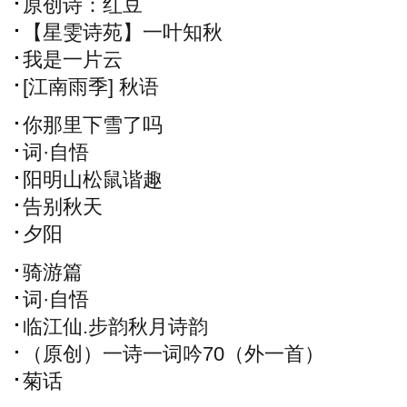
原创诗：红豆
【星雯诗苑】一叶知秋
我是一片云
[江南雨季] 秋语
你那里下雪了吗
词·自悟
阳明山松鼠谐趣
告别秋天
夕阳
骑游篇
词·自悟
临江仙.步韵秋月诗韵
（原创）一诗一词吟70（外一首）
菊话