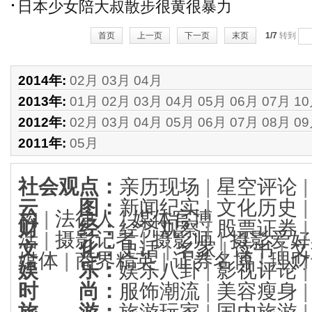
日本少女陪大叔散步很黄很暴力
首页
上一页
下一页
末页
1/7
转到
2014年:
02月
03月
04月
2013年:
01月
02月
03月
04月
05月
06月
07月
1
2012年:
02月
03月
04月
05月
06月
07月
08月
0
2011年:
05月
社会观点
：
亲历现场
|
星空评论
云 图
：
新闻纪实
|
文化历史
构
|
法律人
|
媒体官博
财 经
：
经济观察
|
股票证券
活
|
摄影记者
|
摄影师
|
摄影爱好
文 化
：
史话
|
名家
|
读书
|
文
媒体
|
商界精英
|
证券名博
|
理财
娱 乐
：
娱乐八卦
|
影视评论
时 尚
：
服饰潮流
|
美容瘦身
旅 游
：
旅游玩家
|
国内旅游