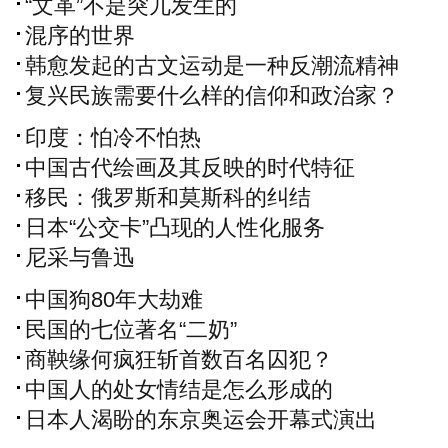
“文革”不是突兀发生的
混序的世界
韩愈发起的古文运动是一种反潮流精神
复兴民族需要什么样的信仰和政治家？
印度：怕冷不怕热
中国古代绘画及其反映的时代特征
移民：俄罗斯和莫斯科的纠结
日本“公交卡”凸现的人性化服务
尼采与鲁迅
中国狗80年大劫难
民国的七位著名“二奶”
商鞅缘何疯狂斩首数百名囚犯？
中国人的处女情结是怎么形成的
日本人渴盼的东京奥运会开幕式演出