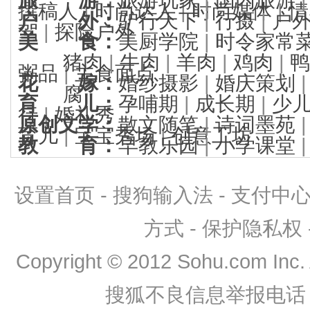
撰稿人
|
时尚达人
|
时尚媒体
|
情
户 外
：
驴行天下
|
行摄
|
户
驾
|
探险户外
美 食
：
美厨学院
|
时令家常
猪肉
|
牛肉
|
羊肉
|
鸡肉
|
鸭
粥品
|
主食面点
花 嫁
：
婚纱摄影
|
婚庆策划
腐
育 儿
：
孕哺期
|
成长期
|
少
行
|
婚礼秀
原创文学
：
散文随笔
|
诗词墨苑
育儿
|
宝宝秀场
|
创意工坊
教 育
：
早教乐园
|
小学课堂
设置首页
-
搜狗输入法
-
支付中
方式
-
保护隐私权
Copyright
©
2012 Sohu.com Inc
搜狐不良信息举报电话：0