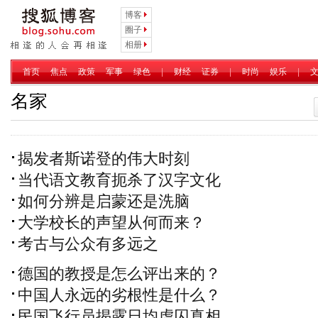
博客
圈子
相册
首页
焦点
政策
军事
绿色
|
财经
证券
|
时尚
娱乐
|
名家
揭发者斯诺登的伟大时刻
当代语文教育扼杀了汉字文化
如何分辨是启蒙还是洗脑
大学校长的声望从何而来？
考古与公众有多远之
德国的教授是怎么评出来的？
中国人永远的劣根性是什么？
民国飞行员揭露日均虐囚真相