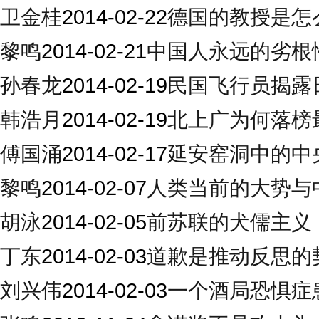
卫金桂
2014-02-22
德国的教授是怎
黎鸣
2014-02-21
中国人永远的劣根
孙春龙
2014-02-19
民国飞行员揭露
韩浩月
2014-02-19
北上广为何落榜
傅国涌
2014-02-17
延安窑洞中的中
黎鸣
2014-02-07
人类当前的大势与
胡泳
2014-02-05
前苏联的犬儒主义
丁东
2014-02-03
道歉是推动反思的
刘兴伟
2014-02-03
一个酒局恐惧症