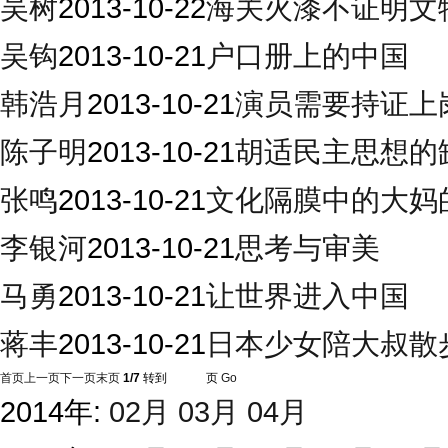
吴树
2013-10-22
海关火漆不证明文
吴钩
2013-10-21
户口册上的中国
韩浩月
2013-10-21
演员需要持证上
陈子明
2013-10-21
胡适民主思想的
张鸣
2013-10-21
文化隔膜中的大妈
李银河
2013-10-21
思考与审美
马勇
2013-10-21
让世界进入中国
蒋丰
2013-10-21
日本少女陪大叔散
首页
上一页
下一页
末页
1/7
转到
页
Go
2014年:
02月
03月
04月