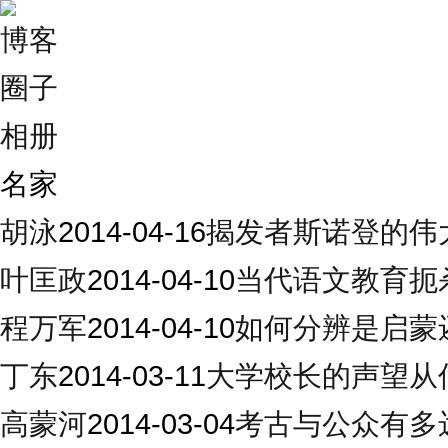
博客
圈子
相册
名家
胡泳
2014-04-16
揭发者斯诺登的伟
叶匡政
2014-04-10
当代语文教育扼
程万军
2014-04-10
如何分辨是启蒙
丁东
2014-03-11
大学校长的声望从
高蒙河
2014-03-04
考古与公众有多