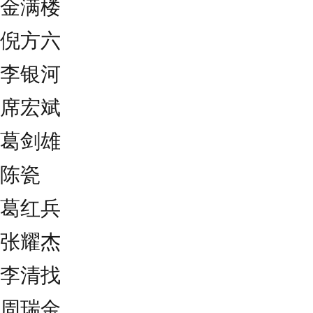
金满楼
倪方六
李银河
席宏斌
葛剑雄
陈瓷
葛红兵
张耀杰
李清找
周瑞金