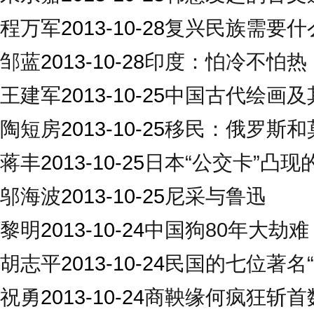
程万军
2013-10-28
复兴民族需要什
邹蓝
2013-10-28
印度：怕冷不怕热
王建军
2013-10-25
中国古代绘画及
陶短房
2013-10-25
移民：俄罗斯和
蒋丰
2013-10-25
日本“公交卡”凸现
邬海波
2013-10-25
尼采与鲁迅
黎明
2013-10-24
中国狗80年大劫难
胡志平
2013-10-24
民国的七位著名“
祝勇
2013-10-24
商鞅缘何疯狂斩首