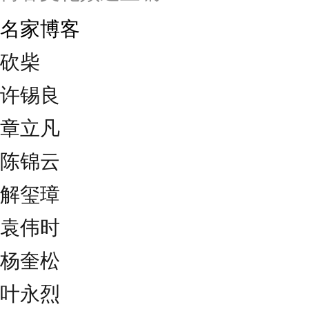
名家博客
砍柴
许锡良
章立凡
陈锦云
解玺璋
袁伟时
杨奎松
叶永烈